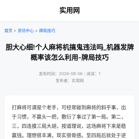
实用网
首页
>
资讯中心
>
牌局技巧
胆大心细!个人麻将机搞鬼违法吗_机器发牌
概率该怎么利用-牌局技巧
发布时间：2026-08-06｜阅读：1
发布者：实用网
打麻将可谓是个老手，可经常碰到麻将的斜乎事，出
于习惯，不赢头一把，敷衍了事过了第一局。第二，
三，四连摸三局大胡，按道理说，这场麻将下来是稳
赢钱。理想很丰满，现实很骨感。至四局后就处于逆