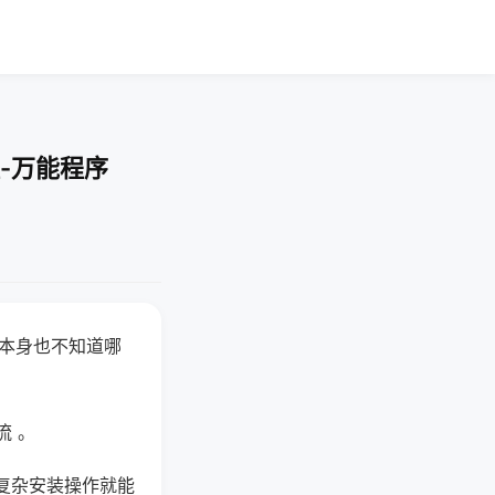
-万能程序
器本身也不知道哪
。
流 。
复杂安装操作就能