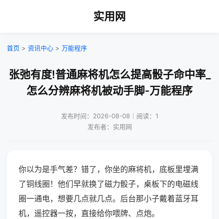
实用网
首页
>
资讯中心
>
万能程序
张弛有度!普通麻将机怎么提高骰子命中率_
怎么分辨麻将机被动手脚-万能程序
发布时间：2026-08-08｜阅读：1
发布者：实用网
你以为是手气差？错了，你坐的麻将机，底板里埋满
了铜线圈！他们早就换了磁力骰子，桌板下的电磁线
圈一通电，想要几点就几点。后台那小子戴着蓝牙耳
机，遥控器一按，直接给你喂牌、点炮。