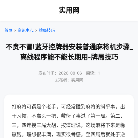
实用网
首页
>
资讯中心
>
牌局技巧
不贪不冒!蓝牙控牌器安装普通麻将机步骤_
离线程序能不能长期用-牌局技巧
发布时间：2026-08-06｜阅读：1
发布者：实用网
打麻将可谓是个老手，可经常碰到麻将的斜乎事，出
于习惯，不赢头一把，敷衍了事过了第一局。第二，
三，四连摸三局大胡，按道理说，这场麻将下来是稳
赢钱。理想很丰满，现实很骨感。至四局后就处于逆