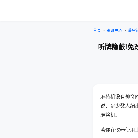
首页
>
资讯中心
>
遥控
听牌隐蔽!免
麻将机没有神奇的
说、是少数人编
麻将机。
若你在仪器使用上