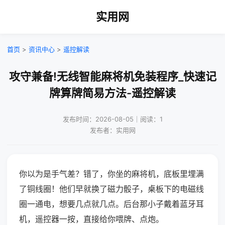
实用网
首页
>
资讯中心
>
遥控解读
攻守兼备!无线智能麻将机免装程序_快速记
牌算牌简易方法-遥控解读
发布时间：2026-08-05｜阅读：1
发布者：实用网
你以为是手气差？错了，你坐的麻将机，底板里埋满
了铜线圈！他们早就换了磁力骰子，桌板下的电磁线
圈一通电，想要几点就几点。后台那小子戴着蓝牙耳
机，遥控器一按，直接给你喂牌、点炮。