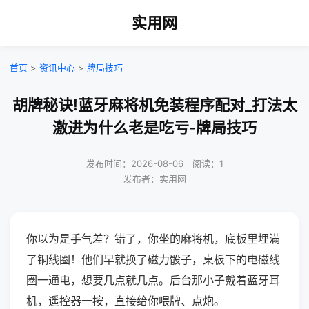
实用网
首页
>
资讯中心
>
牌局技巧
胡牌秘诀!蓝牙麻将机免装程序配对_打法太
激进为什么老是吃亏-牌局技巧
发布时间：2026-08-06｜阅读：1
发布者：实用网
你以为是手气差？错了，你坐的麻将机，底板里埋满
了铜线圈！他们早就换了磁力骰子，桌板下的电磁线
圈一通电，想要几点就几点。后台那小子戴着蓝牙耳
机，遥控器一按，直接给你喂牌、点炮。