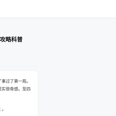
-攻略科普
了事过了第一局。
现实很骨感。至四
 。