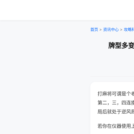
首页
>
资讯中心
>
攻略
牌型多变
打麻将可谓是个
第二，三，四连
局后就处于逆风
若你在仪器使用上