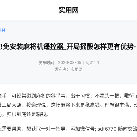
实用网
科普
!免安装麻将机遥控器_开局摇骰怎样更有优势
发布时间：2026-08-05｜阅读：1
发布者：实用网
老手，可经常碰到麻将的斜乎事，出于习惯，不赢头一把，敷衍
摸三局大胡，按道理说，这场麻将下来是稳赢钱。理想很丰满，
局，归根到底还是输钱。
需要帮助，想获取一对一指导，添加微信号; sdf6770 随时交流