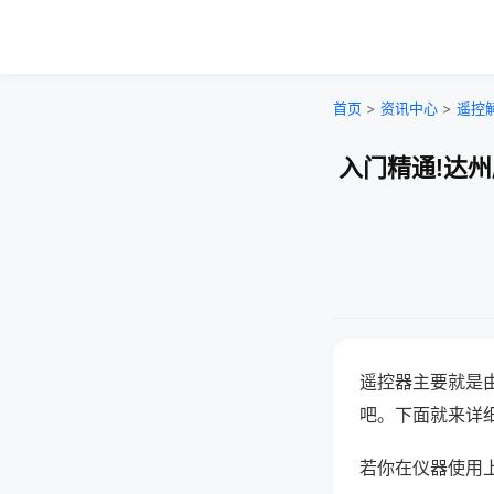
首页
>
资讯中心
>
遥控
入门精通!达
遥控器主要就是
吧。下面就来详
若你在仪器使用上