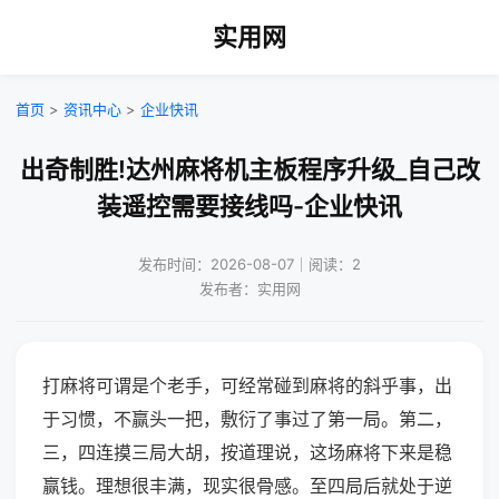
实用网
首页
>
资讯中心
>
企业快讯
出奇制胜!达州麻将机主板程序升级_自己改
装遥控需要接线吗-企业快讯
发布时间：2026-08-07｜阅读：2
发布者：实用网
打麻将可谓是个老手，可经常碰到麻将的斜乎事，出
于习惯，不赢头一把，敷衍了事过了第一局。第二，
三，四连摸三局大胡，按道理说，这场麻将下来是稳
赢钱。理想很丰满，现实很骨感。至四局后就处于逆