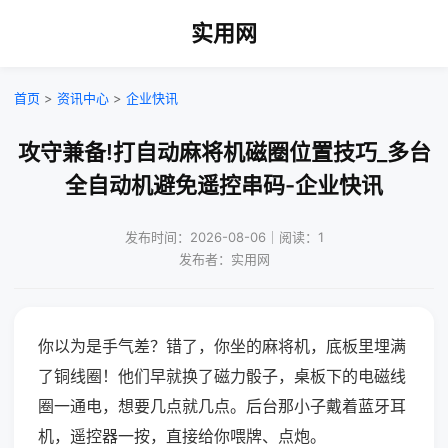
实用网
首页
>
资讯中心
>
企业快讯
攻守兼备!打自动麻将机磁圈位置技巧_多台
全自动机避免遥控串码-企业快讯
发布时间：2026-08-06｜阅读：1
发布者：实用网
你以为是手气差？错了，你坐的麻将机，底板里埋满
了铜线圈！他们早就换了磁力骰子，桌板下的电磁线
圈一通电，想要几点就几点。后台那小子戴着蓝牙耳
机，遥控器一按，直接给你喂牌、点炮。