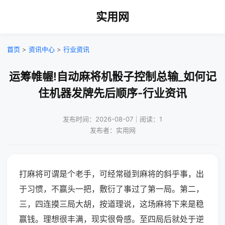
实用网
首页
>
资讯中心
>
行业资讯
运筹帷幄!自动麻将机骰子控制总输_如何记
住机器发牌先后顺序-行业资讯
发布时间：2026-08-07｜阅读：1
发布者：实用网
打麻将可谓是个老手，可经常碰到麻将的斜乎事，出
于习惯，不赢头一把，敷衍了事过了第一局。第二，
三，四连摸三局大胡，按道理说，这场麻将下来是稳
赢钱。理想很丰满，现实很骨感。至四局后就处于逆