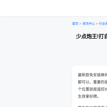
首页
>
资讯中心
>
行业
少点炮王!打
最新款免安装麻
都可以、重要的是
个位置就按遥控
生效拿好牌。