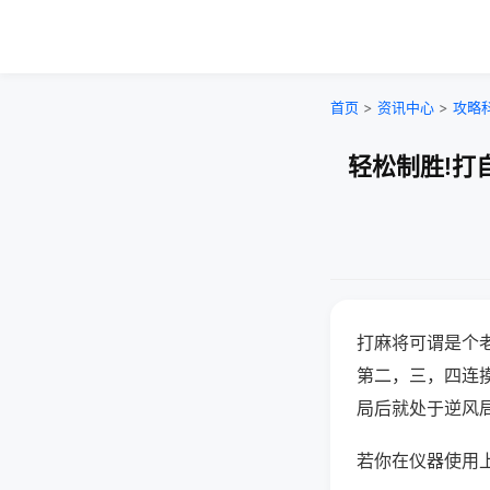
首页
>
资讯中心
>
攻略
轻松制胜!打
打麻将可谓是个
第二，三，四连
局后就处于逆风
若你在仪器使用上