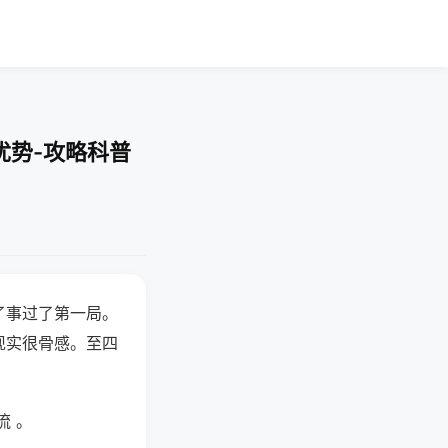
优势-攻略科普
了事过了第一局。
现实很骨感。至四
流 。