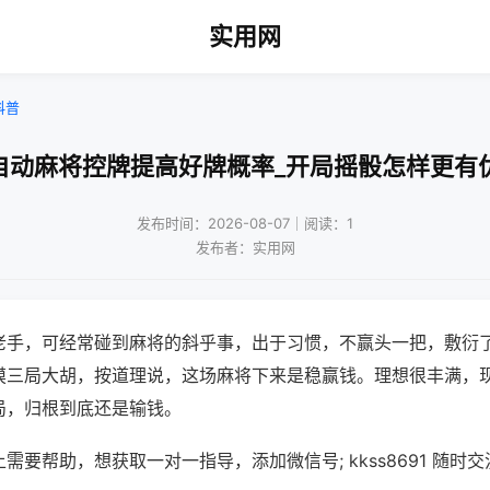
实用网
科普
自动麻将控牌提高好牌概率_开局摇骰怎样更有
发布时间：2026-08-07｜阅读：1
发布者：实用网
老手，可经常碰到麻将的斜乎事，出于习惯，不赢头一把，敷衍
摸三局大胡，按道理说，这场麻将下来是稳赢钱。理想很丰满，
局，归根到底还是输钱。
需要帮助，想获取一对一指导，添加微信号; kkss8691 随时交