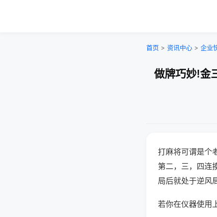
首页
>
资讯中心
>
企业
做牌巧妙!金
打麻将可谓是个
第二，三，四连
局后就处于逆风
若你在仪器使用上