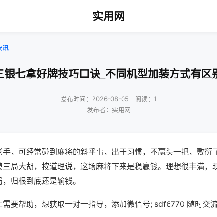
实用网
快讯
三银七拿好牌技巧口诀_不同机型加装方式有区
发布时间：2026-08-05｜阅读：1
发布者：实用网
老手，可经常碰到麻将的斜乎事，出于习惯，不赢头一把，敷衍
摸三局大胡，按道理说，这场麻将下来是稳赢钱。理想很丰满，
局，归根到底还是输钱。
需要帮助，想获取一对一指导，添加微信号; sdf6770 随时交流