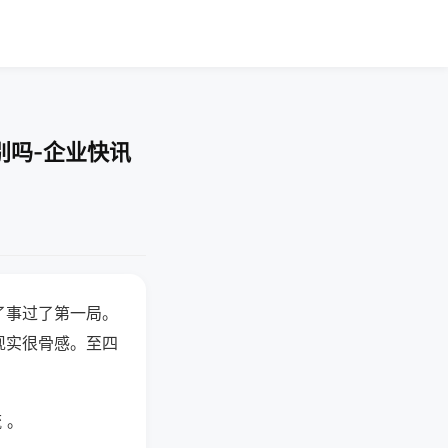
别吗-企业快讯
了事过了第一局。
现实很骨感。至四
 。