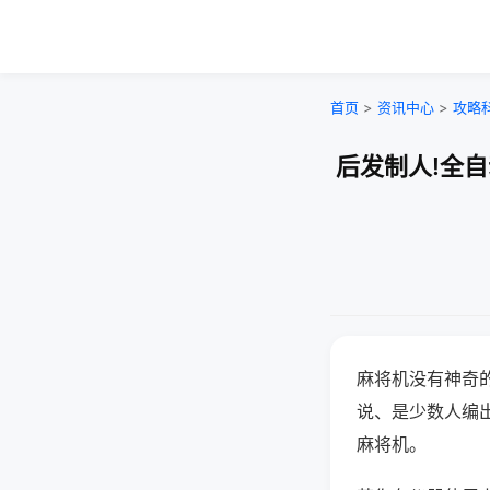
首页
>
资讯中心
>
攻略
后发制人!全
麻将机没有神奇的
说、是少数人编
麻将机。