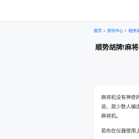
首页
>
资讯中心
>
程序
顺势胡牌!麻
麻将机没有神奇的
说、是少数人编
麻将机。
若你在仪器使用上