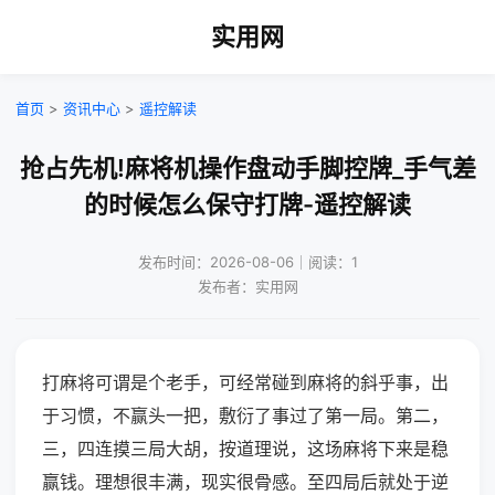
实用网
首页
>
资讯中心
>
遥控解读
抢占先机!麻将机操作盘动手脚控牌_手气差
的时候怎么保守打牌-遥控解读
发布时间：2026-08-06｜阅读：1
发布者：实用网
打麻将可谓是个老手，可经常碰到麻将的斜乎事，出
于习惯，不赢头一把，敷衍了事过了第一局。第二，
三，四连摸三局大胡，按道理说，这场麻将下来是稳
赢钱。理想很丰满，现实很骨感。至四局后就处于逆