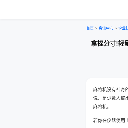
首页
>
资讯中心
>
企业
拿捏分寸!轻
麻将机没有神奇的
说、是少数人编
麻将机。
若你在仪器使用上