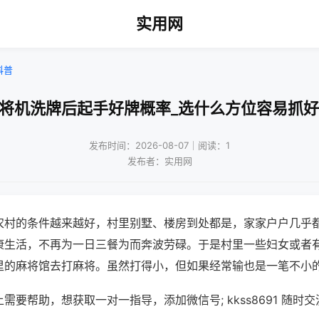
实用网
科普
麻将机洗牌后起手好牌概率_选什么方位容易抓好
发布时间：2026-08-07｜阅读：1
发布者：实用网
农村的条件越来越好，村里别墅、楼房到处都是，家家户户几乎
康生活，不再为一日三餐为而奔波劳碌。于是村里一些妇女或者
里的麻将馆去打麻将。虽然打得小，但如果经常输也是一笔不小
需要帮助，想获取一对一指导，添加微信号; kkss8691 随时交