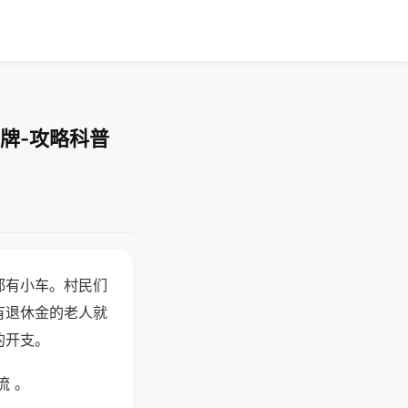
牌-攻略科普
都有小车。村民们
有退休金的老人就
的开支。
流 。