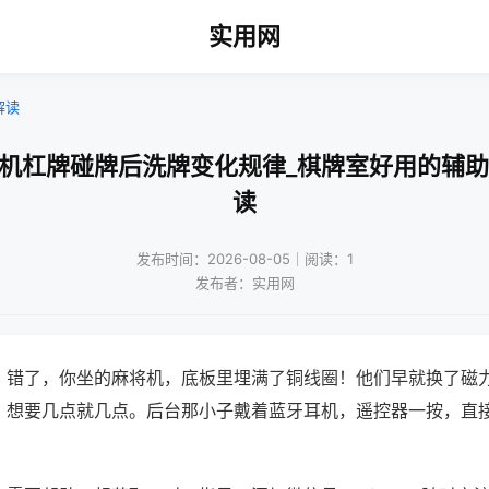
实用网
解读
将机杠牌碰牌后洗牌变化规律_棋牌室好用的辅助
读
发布时间：2026-08-05｜阅读：1
发布者：实用网
？错了，你坐的麻将机，底板里埋满了铜线圈！他们早就换了磁
，想要几点就几点。后台那小子戴着蓝牙耳机，遥控器一按，直