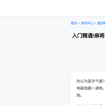
首页
>
资讯中心
>
遥控
入门精通!麻
你以为是手气差
电磁线圈一通电
炮。