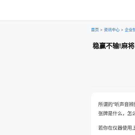
首页
>
资讯中心
>
企业
稳赢不输!麻
所谓的"听声音辨
张牌是什么，怎
若你在仪器使用上