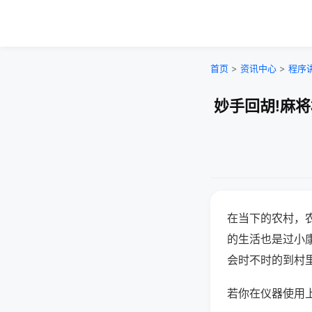
首页
>
资讯中心
>
程序
妙手回胡!麻
在当下的农村，
的生活也是过小
会时不时的到村
若你在仪器使用上