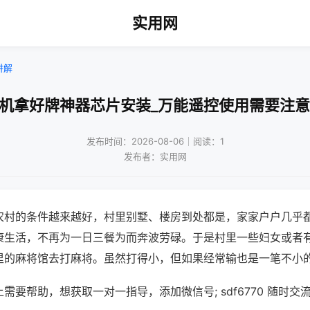
实用网
讲解
将机拿好牌神器芯片安装_万能遥控使用需要注意
发布时间：2026-08-06｜阅读：1
发布者：实用网
农村的条件越来越好，村里别墅、楼房到处都是，家家户户几乎
康生活，不再为一日三餐为而奔波劳碌。于是村里一些妇女或者
里的麻将馆去打麻将。虽然打得小，但如果经常输也是一笔不小
需要帮助，想获取一对一指导，添加微信号; sdf6770 随时交流