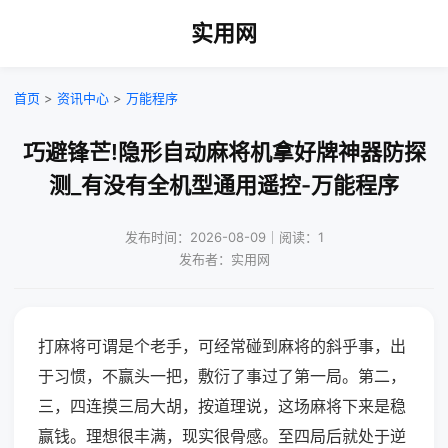
实用网
首页
>
资讯中心
>
万能程序
巧避锋芒!隐形自动麻将机拿好牌神器防探
测_有没有全机型通用遥控-万能程序
发布时间：2026-08-09｜阅读：1
发布者：实用网
打麻将可谓是个老手，可经常碰到麻将的斜乎事，出
于习惯，不赢头一把，敷衍了事过了第一局。第二，
三，四连摸三局大胡，按道理说，这场麻将下来是稳
赢钱。理想很丰满，现实很骨感。至四局后就处于逆