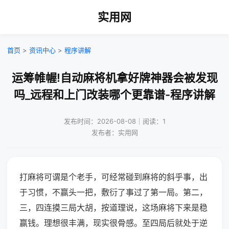
实用网
首页
>
资讯中心
>
程序讲解
运筹帷幄!自动麻将机拿好牌神器会被发现
吗_远程和上门改装哪个更靠谱-程序讲解
发布时间：2026-08-08｜阅读：1
发布者：实用网
打麻将可谓是个老手，可经常碰到麻将的斜乎事，出
于习惯，不赢头一把，敷衍了事过了第一局。第二，
三，四连摸三局大胡，按道理说，这场麻将下来是稳
赢钱。理想很丰满，现实很骨感。至四局后就处于逆