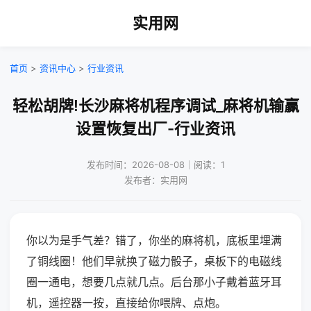
实用网
首页
>
资讯中心
>
行业资讯
轻松胡牌!长沙麻将机程序调试_麻将机输赢
设置恢复出厂-行业资讯
发布时间：2026-08-08｜阅读：1
发布者：实用网
你以为是手气差？错了，你坐的麻将机，底板里埋满
了铜线圈！他们早就换了磁力骰子，桌板下的电磁线
圈一通电，想要几点就几点。后台那小子戴着蓝牙耳
机，遥控器一按，直接给你喂牌、点炮。